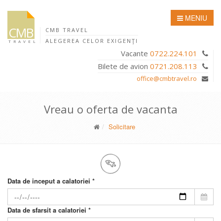
MENIU
CMB
CMB TRAVEL
ALEGEREA CELOR EXIGENŢI
TRAVEL
Vacante
0722.224.101
Bilete de avion
0721.208.113
office@cmbtravel.ro
Vreau o oferta de vacanta
Solicitare
Data de inceput a calatoriei *
Data de sfarsit a calatoriei *