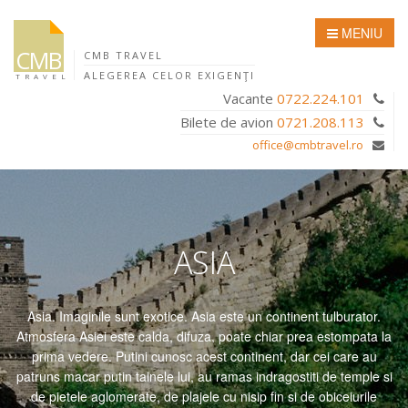
MENIU
CMB
CMB TRAVEL
ALEGEREA CELOR EXIGENŢI
TRAVEL
Vacante
0722.224.101
Bilete de avion
0721.208.113
office@cmbtravel.ro
ASIA
Asia. Imaginile sunt exotice. Asia este un continent tulburator.
Atmosfera Asiei este calda, difuza, poate chiar prea estompata la
prima vedere. Putini cunosc acest continent, dar cei care au
patruns macar putin tainele lui, au ramas indragostiti de temple si
de pietele aglomerate, de plajele cu nisip fin si de obiceiurile