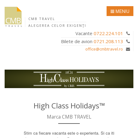
MENIU
CMB
CMB TRAVEL
ALEGEREA CELOR EXIGENŢI
TRAVEL
Vacante
0722.224.101
Bilete de avion
0721.208.113
office@cmbtravel.ro
C
H
H
H
C
HOLIDAYS
igh
lass
by CMB
High Class Holidays™
Marca CMB TRAVEL
Stim ca fiecare vacanta este o experienta. Si ca iti