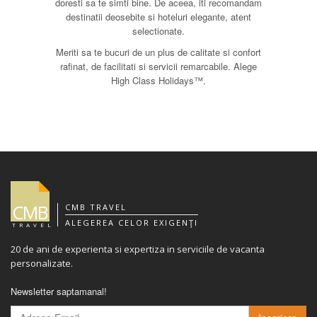
doresti sa te simti bine. De aceea, iti recomandam
destinatii deosebite si hoteluri elegante, atent
selectionate.
Meriti sa te bucuri de un plus de calitate si confort
rafinat, de facilitati si servicii remarcabile. Alege
High Class Holidays™.
CMB
CMB TRAVEL
ALEGEREA CELOR EXIGENŢI
TRAVEL
20 de ani de experienta si expertiza in serviciile de vacanta
personalizate.
Newsletter saptamanal!