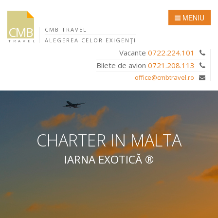
MENIU
CMB
CMB TRAVEL
ALEGEREA CELOR EXIGENŢI
TRAVEL
Vacante
0722.224.101
Bilete de avion
0721.208.113
office@cmbtravel.ro
CHARTER
IN
MALTA
IARNA EXOTICĂ ®