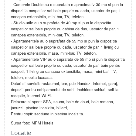
- Camerele Double au o suprafata e aproximativ 30 mp si pun la
dispozitia oaspetilor sai baie proprie cu cada, uscator de par, 1
canapea extensibila, mini-bar, TV, telefon.
- Studio-urile au o suprafata de 40 mp si pun la dispozitia
oaspetilor sai baie proprie cu cabina de dus, uscator de par, 1
canapea extensibila, mini-bar, TV, telefon.
- Apartamentele au o suprafata de 55 mp si pun la dispozitia
oaspetilor sai baie proprie cu cada, uscator de par, 1 living cu
canapea extensibila, masa, mini-bar, TV, telefon.
- Apartamentele VIP au o suprafata de 55 mp si pun la dispozitia
oaspetilor sai baie proprie cu cada, uscator de par, baie pentru
oaspeti, 1 living cu canapea extensibila, masa, mini-bar, TV,
telefon, mobila luxoasa.
Dotari si servicii: restaurant, bar, pub irlandez, internet, garaj,
depozit pentru echipamentul de schi, inchiriere schiuri, seif la
receptie, internet Wi-Fi.
Relaxare si sport: SPA, sauna, baie de aburi, baie romana,
jacuzzi, piscina incalzita, biliard,
Pentru copii: sectiune in piscina incalzita.
Sursa foto: MPM Hotels
Locatie