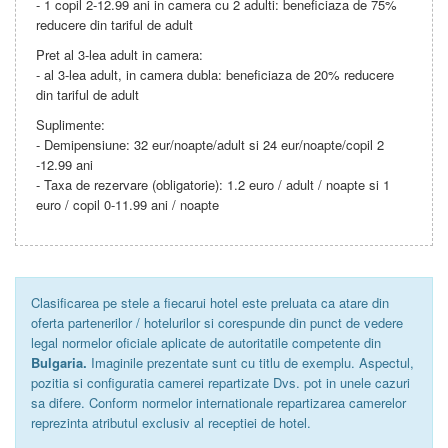
- 1 copil 2-12.99 ani in camera cu 2 adulti: beneficiaza de 75%
reducere din tariful de adult
Pret al 3-lea adult in camera:
- al 3-lea adult, in camera dubla: beneficiaza de 20% reducere
din tariful de adult
Suplimente:
- Demipensiune: 32 eur/noapte/adult si 24 eur/noapte/copil 2
-12.99 ani
- Taxa de rezervare (obligatorie): 1.2 euro / adult / noapte si 1
euro / copil 0-11.99 ani / noapte
Clasificarea pe stele a fiecarui hotel este preluata ca atare din
oferta partenerilor / hotelurilor si corespunde din punct de vedere
legal normelor oficiale aplicate de autoritatile competente din
Bulgaria.
Imaginile prezentate sunt cu titlu de exemplu. Aspectul,
pozitia si configuratia camerei repartizate Dvs. pot in unele cazuri
sa difere. Conform normelor internationale repartizarea camerelor
reprezinta atributul exclusiv al receptiei de hotel.