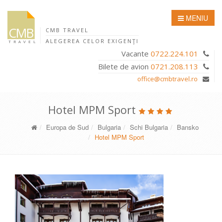
MENIU
CMB
CMB TRAVEL
ALEGEREA CELOR EXIGENŢI
TRAVEL
Vacante
0722.224.101
Bilete de avion
0721.208.113
office@cmbtravel.ro
Hotel MPM Sport
Europa de Sud
Bulgaria
Schi Bulgaria
Bansko
Hotel MPM Sport